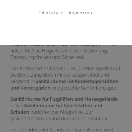
Sanitärräume im Gewerbe unterscheiden sich
Datenschutz
Impressum
grundlegend anhand der Ansprüche, die in den
verschiedenen Arten von Einrichtungen und
Betrieben an sie gestellt werden.
Innovative Lösungen für
Sanitärräume für
Krankenhäuser und in der Betreuung
bieten ein
hohes Maß an Hygiene, einfacher Bedienung,
Bewegungsfreiheit und Sicherheit.
Das Kinderbad ist in Form und Funktion speziell auf
die Benutzung durch Kinder ausgerichtet und
integriert in
Sanitärräume für Kindertagesstätten
und Kindergärten
kindgerechte Sanitärkonzepte.
Sanitärräume für Flughäfen und Messegelände
sowie
Sanitärräume für Sportstätten und
Schulen
bedürfen der Möglichkeit zur
gleichzeitigen Nutzung durch viele Personen.
Insbesondere der Schutz vor Vandalismus wird